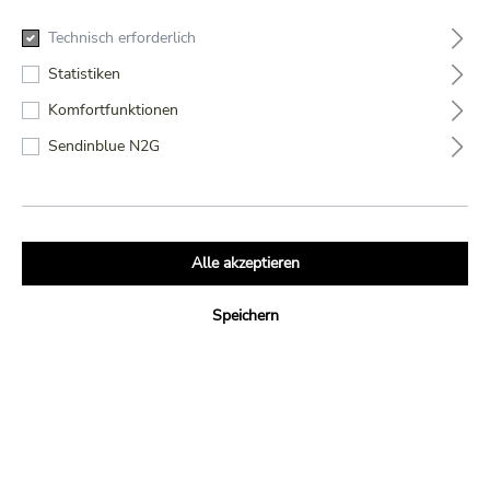
Technisch erforderlich
Statistiken
AVOLA
Komfortfunktionen
Sendinblue N2G
BIKINI
199,90 €*
Preise inkl. MwSt. zzgl. Versandkosten
Alle akzeptieren
Cup
Speichern
B
C
Farbe