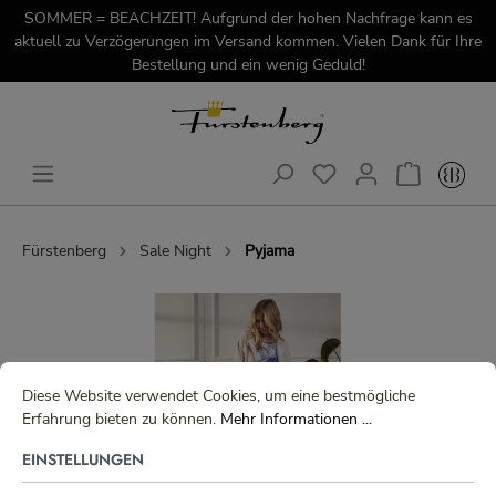
SOMMER = BEACHZEIT! Aufgrund der hohen Nachfrage kann es
aktuell zu Verzögerungen im Versand kommen. Vielen Dank für Ihre
Bestellung und ein wenig Geduld!
Fürstenberg
Sale Night
Pyjama
Diese Website verwendet Cookies, um eine bestmögliche
Erfahrung bieten zu können.
Mehr Informationen ...
EINSTELLUNGEN